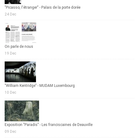
"Picasso, l'étranger" - Palais de la porte dorée
24 Dec
On parle de nous
19 Dec
"William Kentridge" - MUDAM Luxembourg
10 Dec
Exposition "Paradis" - Les franciscaines de Deauville
09 Dec