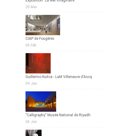
Exposition "La Mer imaginaire"
20 Mar
CIAP de Fougères
06 Feb
Guillermo Kuitca - LaM Villeneuve d'Ascq
09 Jan
"Calligraphy" Musée National de Riyadh
06 Jan