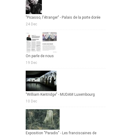
"Picasso, l'étranger" - Palais de la porte dorée
24 Dec
On parle de nous
19 Dec
"William Kentridge" - MUDAM Luxembourg
10 Dec
Exposition "Paradis" - Les franciscaines de