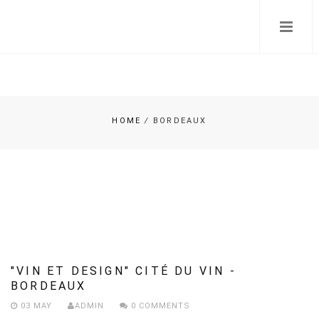
Skip
to
main
content
HOME
/
BORDEAUX
BREADCRUMB
"VIN ET DESIGN" CITÉ DU VIN -
BORDEAUX
03 MAY
ADMIN
0 COMMENTS