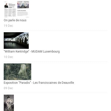
On parle de nous
19 Dec
"William Kentridge" - MUDAM Luxembourg
10 Dec
Exposition "Paradis" - Les franciscaines de Deauville
09 Dec