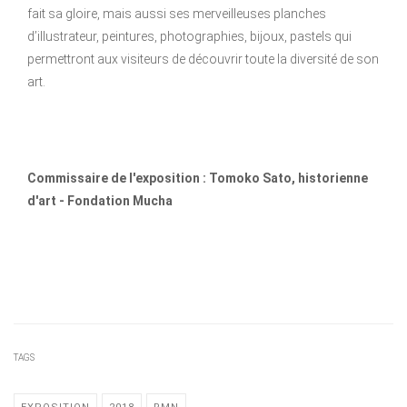
fait sa gloire, mais aussi ses merveilleuses planches
d’illustrateur, peintures, photographies, bijoux, pastels qui
permettront aux visiteurs de découvrir toute la diversité de son
art.
Commissaire de l'exposition : Tomoko Sato, historienne
d'art - Fondation Mucha
conception lumière RMN-GP Paris
TAGS