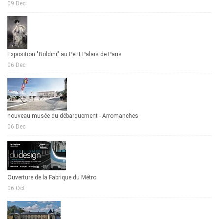
09 Dec
Exposition "Boldini" au Petit Palais de Paris
06 Dec
nouveau musée du débarquement - Arromanches
06 Dec
Ouverture de la Fabrique du Métro
06 Oct