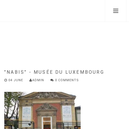
Skip
to
main
content
"NABIS" - MUSÉE DU LUXEMBOURG
04 JUNE
ADMIN
0 COMMENTS