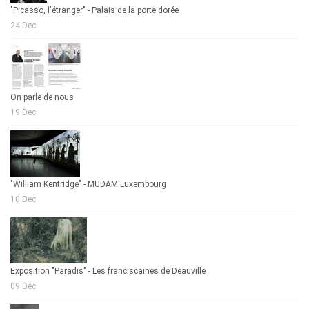
"Picasso, l'étranger" - Palais de la porte dorée
24 Dec
On parle de nous
19 Dec
"William Kentridge" - MUDAM Luxembourg
10 Dec
Exposition "Paradis" - Les franciscaines de Deauville
09 Dec