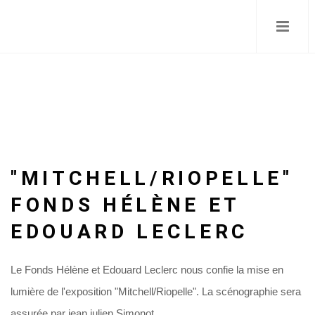
Skip
to
main
content
"MITCHELL/RIOPELLE"
FONDS HÉLÈNE ET
EDOUARD LECLERC
Le Fonds Hélène et Edouard Leclerc nous confie la mise en
lumière de l'exposition "Mitchell/Riopelle". La scénographie sera
assurée par jean julien Simonot.