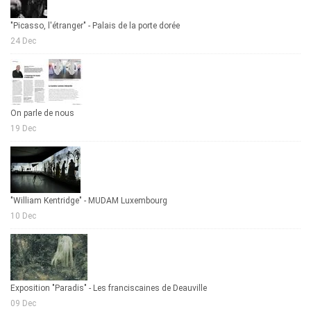
"Picasso, l'étranger" - Palais de la porte dorée
24 Dec
On parle de nous
19 Dec
"William Kentridge" - MUDAM Luxembourg
10 Dec
Exposition "Paradis" - Les franciscaines de Deauville
09 Dec