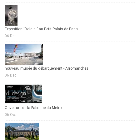
Exposition "Boldini" au Petit Palais de Paris
06 Dec
nouveau musée du débarquement - Arromanches
06 Dec
Ouverture de la Fabrique du Métro
06 Oct