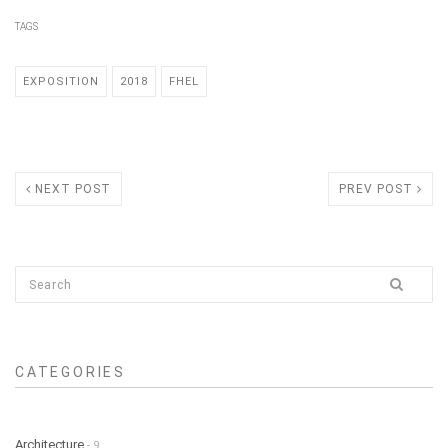
conception lumière Landerneau
TAGS
EXPOSITION
2018
FHEL
NEXT POST
PREV POST
CATEGORIES
Architecture
- 9