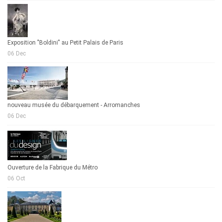
Exposition "Boldini" au Petit Palais de Paris
06 Dec
nouveau musée du débarquement - Arromanches
06 Dec
Ouverture de la Fabrique du Métro
06 Oct