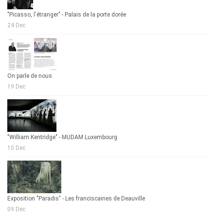
"Picasso, l'étranger" - Palais de la porte dorée
24 Dec
On parle de nous
19 Dec
"William Kentridge" - MUDAM Luxembourg
10 Dec
Exposition "Paradis" - Les franciscaines de Deauville
09 Dec