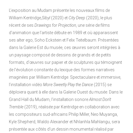
L'exposition au Mudam présente les nouveaux films de
William Kentridge,
Sibyl
(2020) et
City Deep
(2020), le plus
récent de ses
Drawings for Projection
, une série de films
d’animation que l’artiste débute en 1989 et où apparaissent
ses alter ego, Soho Eckstein et Felix Teitelbaum. Présentées
dans la Galerie Est du musée, ces œuvres seront intégrées à
un paysage composé de dessins de grands et de petits
formats, d'œuvres sur papier et de sculptures qui témoignent
de l'évolution constante du lexique des formes narratives
imaginées par William Kentridge. Spectaculaire et immersive,
l’installation vidéo
More Sweetly Play the Dance
(2015) se
déploiera quant à elle dans la Galerie Ouest du musée. Dans le
Grand Hall du Mudam, l'installation sonore
Almost Don't
Tremble
(2019), réalisée par Kentridge en collaboration avec
les compositeurs sud-africains Philip Miller, Neo Muyanga,
Kyle Shepherd, Waldo Alexander et Nhlanhla Mahlangu, sera
présentée aux côtés d'un dessin monumental réalisé par