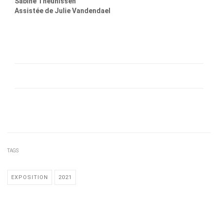
Sabine Theunissen
Assistée de Julie Vandendael
conception lumière Villeneuve d'Ascq
TAGS
EXPOSITION
2021