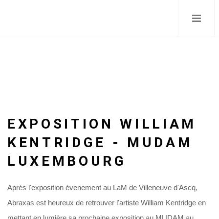
Skip
to
main
content
EXPOSITION WILLIAM
KENTRIDGE - MUDAM
LUXEMBOURG
Aprés l'exposition évenement au LaM de Villeneuve d'Ascq,
Abraxas est heureux de retrouver l'artiste William Kentridge en
mettant en lumière sa prochaine exposition au MUDAM au